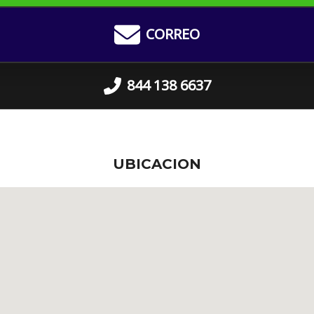
CORREO
844 138 6637
UBICACION